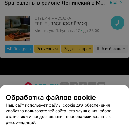
Spa-салоны в районе Ленинский в Минске
Все
СТУДИЯ МАССАЖА
EFFLEURAGE (ЭФЛЁРАЖ)
Минск, ул. Я. Купалы, 17
до 23:00
Telegram
Записаться
Задать вопрос
В избранное
О проекте
Новости проекта
Размещение рекламы
Обработка файлов cookie
Медицинский маркетинг
Публичный договор
Наш сайт использует файлы cookie для обеспечения
удобства пользователей сайта, его улучшения, сбора
Пользовательское соглашение
Способы оплаты
статистики и предоставления персонализированных
Вакансии
Партнеры
рекомендаций.
Написать руководителю 103.by