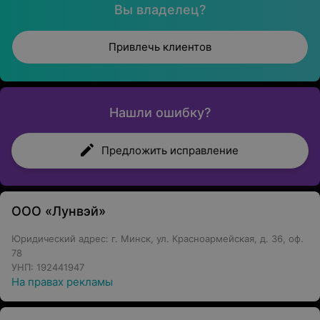
Вы владелец?
Привлечь клиентов
Нашли ошибку?
Предложить исправление
ООО «Лунвэй»
Юридический адрес: г. Минск, ул. Красноармейская, д. 36, оф.
78
УНП: 192441947
На правах рекламы